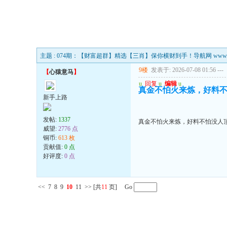
主题 : 074期：【财富超群】精选【三肖】保你横财到手！导航网 www.665
9楼
发表于: 2026-07-08 01:56
---
【
心猿意马
】
u
回复
u
编辑
u
真金不怕火来炼，好料
新手上路
发帖:
1337
真金不怕火来炼，好料不怕没人
威望:
2776 点
铜币:
613 枚
贡献值:
0 点
好评度:
0 点
<<
7
8
9
10
11
>>
[共
11
页] Go