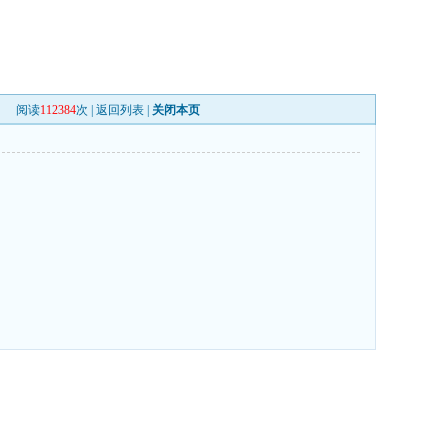
阅读
112384
次 |
返回列表
|
关闭本页