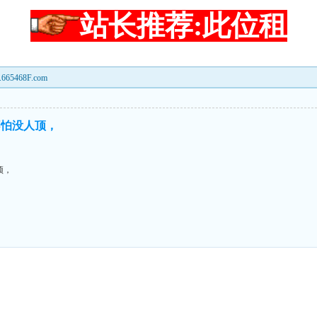
站长推荐:此位租
468F.com
不怕没人顶，
顶，