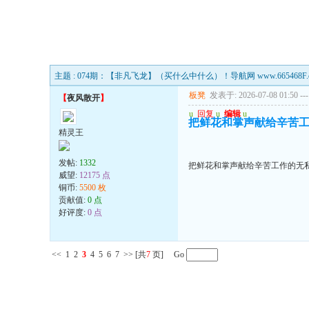
主题 : 074期：【非凡飞龙】（买什么中什么）！导航网 www.665468F.
板凳
发表于: 2026-07-08 01:50
---
【
夜风散开
】
u
回复
u
编辑
u
把鲜花和掌声献给辛苦
精灵王
发帖:
1332
把鲜花和掌声献给辛苦工作的无
威望:
12175 点
铜币:
5500 枚
贡献值:
0 点
好评度:
0 点
<<
1
2
3
4
5
6
7
>>
[共
7
页] Go