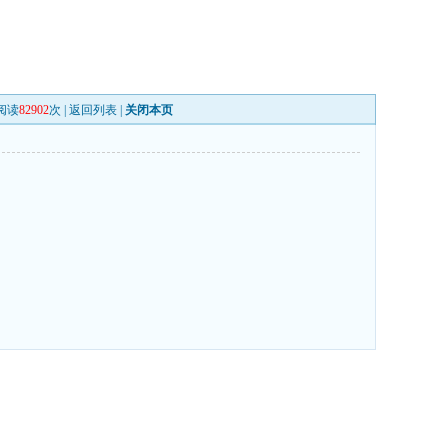
阅读
82902
次 |
返回列表
|
关闭本页