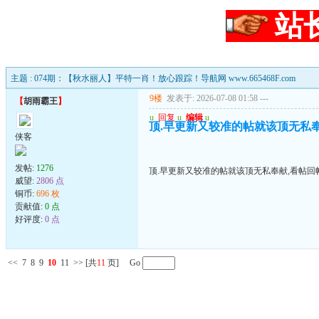
站
主题 : 074期：【秋水丽人】平特一肖！放心跟踪！导航网 www.665468F.com
9楼
发表于: 2026-07-08 01:58
---
【
胡雨霸王
】
u
回复
u
编辑
u
顶.早更新又较准的帖就该顶无私
侠客
发帖:
1276
顶.早更新又较准的帖就该顶无私奉献,看帖回
威望:
2806 点
铜币:
696 枚
贡献值:
0 点
好评度:
0 点
<<
7
8
9
10
11
>>
[共
11
页] Go