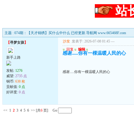
站
主题 : 074期：【天才锦绣】买什么中什么 已经更新.导航网 www.665468F.com
沙发
发表于: 2026-07-08 01:45
---
【
寻梦女孩
】
u
回复
u
编辑
u
感谢.....你有一棵温暖人民的心
新手上路
发帖:
1276
感谢.....你有一棵温暖人民的心
威望:
2735 点
铜币:
638 枚
贡献值:
0 点
好评度:
0 点
<<
1
2
3
4
5
6
>>
[共
6
页] Go