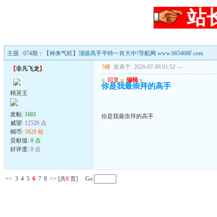
站
主题 : 074期：【神来气旺】顶级高手平特一肖大中!导航网 www.665468F.com
5楼
发表于: 2026-07-08 01:52
---
【
非凡飞龙
】
u
回复
u
编辑
u
你是我最崇拜的高手
精灵王
发帖:
1601
你是我最崇拜的高手
威望:
12529 点
铜币:
5828 枚
贡献值:
0 点
好评度:
0 点
<<
3
4
5
6
7
8
>>
[共
8
页] Go