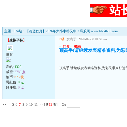
站
主题 : 074期：【蓦然秋月】2026年大小中特又中！导航网 www.665468F.com
6楼
发表于: 2026-07-08 01:51
---
【
辣椒平特
】
u
回复
u
编辑
u
顶高手!请继续发表精准资料,为彩民
侠客
发帖:
1329
顶高手!请继续发表精准资料,为彩民带来好运气!
威望:
2780 点
铜币:
673 枚
贡献值:
0 点
好评度:
0 点
<<
4
5
6
7
8
9
10
11
>>
[共
12
页] Go