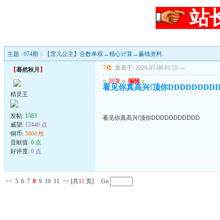
站
主题 : 074期：【雪儿公主】合数单双→精心计算→赢钱资料.
7楼
发表于: 2026-07-08 01:55
---
【
蓦然秋月
】
u
回复
u
编辑
u
看见你真高兴!顶你DDDDDDDDD
精灵王
发帖:
1583
看见你真高兴!顶你DDDDDDDDDDD
威望:
12440 点
铜币:
5804 枚
贡献值:
0 点
好评度:
0 点
<<
5
6
7
8
9
10
11
>>
[共
11
页] Go