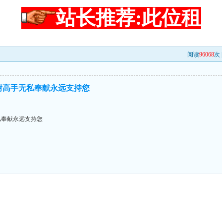
站长推荐:此位租
阅读
96068
次 
 感谢高手无私奉献永远支持您
无私奉献永远支持您