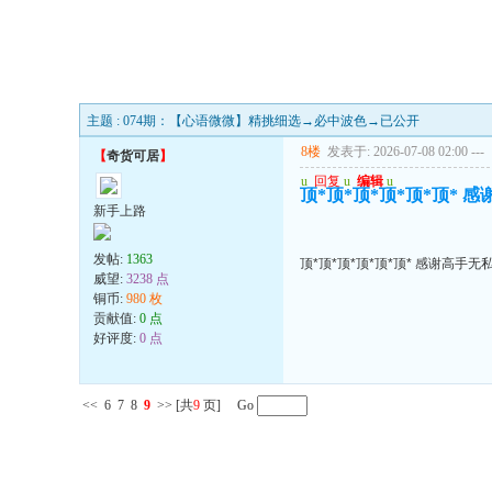
主题 : 074期：【心语微微】精挑细选→必中波色→已公开
8楼
发表于: 2026-07-08 02:00
---
【
奇货可居
】
u
回复
u
编辑
u
顶*顶*顶*顶*顶*顶*
新手上路
发帖:
1363
顶*顶*顶*顶*顶*顶* 感谢高手
威望:
3238 点
铜币:
980 枚
贡献值:
0 点
好评度:
0 点
<<
6
7
8
9
>>
[共
9
页] Go