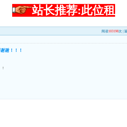
站长推荐:此位租
阅读
103198
次 |
！谢谢！！！
！！