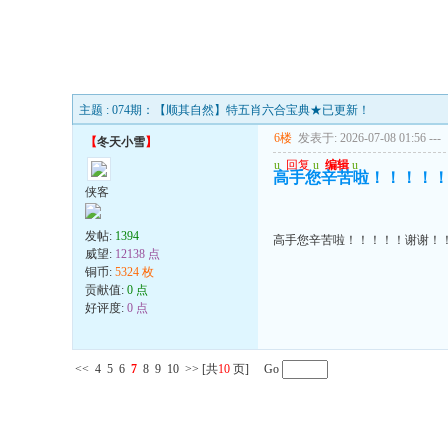
主题 : 074期：【顺其自然】特五肖六合宝典★已更新！
6楼
发表于: 2026-07-08 01:56
---
【
冬天小雪
】
u
回复
u
编辑
u
高手您辛苦啦！！！！
侠客
发帖:
1394
高手您辛苦啦！！！！！谢谢！
威望:
12138 点
铜币:
5324 枚
贡献值:
0 点
好评度:
0 点
<<
4
5
6
7
8
9
10
>>
[共
10
页] Go