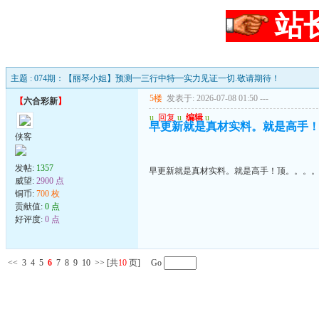
站
主题 : 074期：【丽琴小姐】预测━三行中特━实力见证一切.敬请期待！
5楼
发表于: 2026-07-08 01:50
---
【
六合彩新
】
u
回复
u
编辑
u
早更新就是真材实料。就是高手
侠客
发帖:
1357
早更新就是真材实料。就是高手！顶。。。
威望:
2900 点
铜币:
700 枚
贡献值:
0 点
好评度:
0 点
<<
3
4
5
6
7
8
9
10
>>
[共
10
页] Go