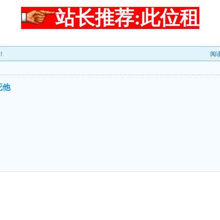
站长推荐:此位租
！
阅
死他