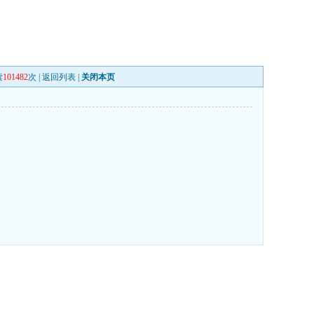
读
101482
次 |
返回列表
|
关闭本页