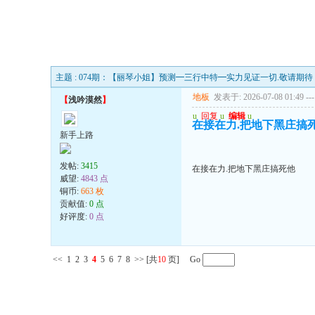
主题 : 074期：【丽琴小姐】预测━三行中特━实力见证一切.敬请期待
地板
发表于: 2026-07-08 01:49
---
【
浅吟漠然
】
u
回复
u
编辑
u
在接在力.把地下黑庄搞
新手上路
发帖:
3415
在接在力.把地下黑庄搞死他
威望:
4843 点
铜币:
663 枚
贡献值:
0 点
好评度:
0 点
<<
1
2
3
4
5
6
7
8
>>
[共
10
页] Go