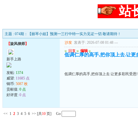
站
主题 : 074期：【丽琴小姐】预测━三行中特━实力见证一切.敬请期待！
沙发
发表于: 2026-07-08 01:48
---
【
旋风律师
】
u
回复
u
编辑
u
低调仁厚的高手,把你顶上去.让更
新手上路
发帖:
1374
低调仁厚的高手,把你顶上去.让更多彩民受恩!
威望:
11685 点
铜币:
5087 枚
贡献值:
0 点
好评度:
0 点
<<
1
2
3
4
5
6
>>
[共
10
页] Go