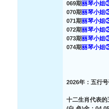
069期
丽琴小姐
070期
丽琴小姐
071期
丽琴小姐
072期
丽琴小姐
073期
丽琴小姐
074期
丽琴小姐
2026年：五行
十二生肖代表的
(白 色)金：04,05,1