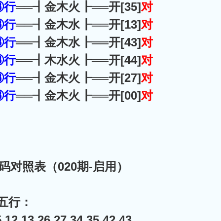
③行
══┨金木火┠══开[35]
对
③行
══┨金木水┠══开[13]
对
③行
══┨金木水┠══开[43]
对
③行
══┨木水火┠══开[44]
对
③行
══┨金木火┠══开[27]
对
③行
══┨金木火┠══开[00]
对
号码对照表（020期-启用）
五行：
2,13,26,27,34,35,42,43