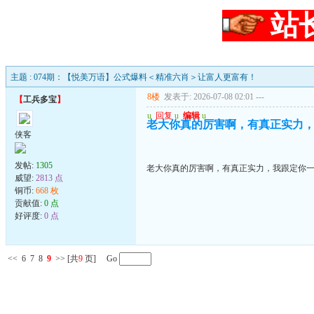
站
主题 : 074期：【悦美万语】公式爆料＜精准六肖＞让富人更富有！
8楼
发表于: 2026-07-08 02:01
---
【
工兵多宝
】
u
回复
u
编辑
u
老大你真的厉害啊，有真正实力
侠客
发帖:
1305
老大你真的厉害啊，有真正实力，我跟定你
威望:
2813 点
铜币:
668 枚
贡献值:
0 点
好评度:
0 点
<<
6
7
8
9
>>
[共
9
页] Go