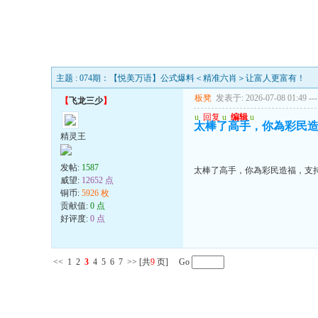
主题 : 074期：【悦美万语】公式爆料＜精准六肖＞让富人更富有！
板凳
发表于: 2026-07-08 01:49
---
【
飞龙三少
】
u
回复
u
编辑
u
太棒了高手，你為彩民
精灵王
发帖:
1587
太棒了高手，你為彩民造福，支
威望:
12652 点
铜币:
5926 枚
贡献值:
0 点
好评度:
0 点
<<
1
2
3
4
5
6
7
>>
[共
9
页] Go