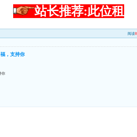
站长推荐:此位租
阅读
8
造福，支持你
持你