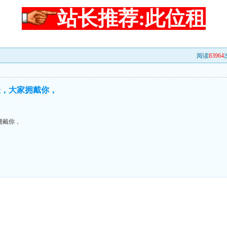
站长推荐:此位租
阅读
83964
表，大家拥戴你，
拥戴你，