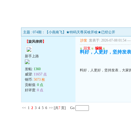
主题 : 074期：【小燕南飞】★特码天尊买啥开啥★已经公开
沙发
发表于: 2026-07-08 01:54
---
【
旋风律师
】
u
回复
u
编辑
u
料好，人更好，坚持发
新手上路
发帖:
1360
料好，人更好，坚持发表，大家
威望:
11657 点
铜币:
5073 枚
贡献值:
0 点
好评度:
0 点
<<
1
2
3
4
5
6
>>
[共
7
页] Go