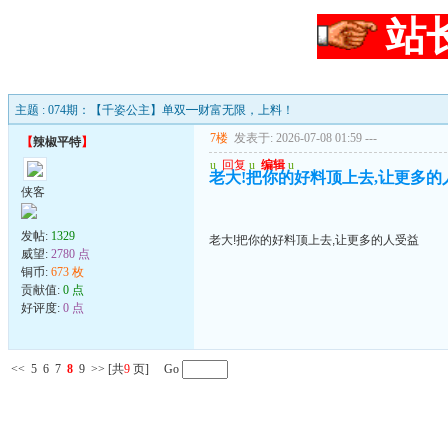
站
主题 : 074期：【千姿公主】单双━财富无限，上料！
7楼
发表于: 2026-07-08 01:59
---
【
辣椒平特
】
u
回复
u
编辑
u
老大!把你的好料顶上去,让更多的
侠客
发帖:
1329
老大!把你的好料顶上去,让更多的人受益
威望:
2780 点
铜币:
673 枚
贡献值:
0 点
好评度:
0 点
<<
5
6
7
8
9
>>
[共
9
页] Go