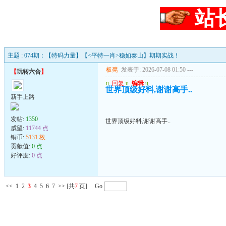
站
主题 : 074期：【特码力量】【<平特一肖>稳如泰山】期期实战！
板凳
发表于: 2026-07-08 01:50
---
【
玩转六合
】
u
回复
u
编辑
u
世界顶级好料,谢谢高手..
新手上路
发帖:
1350
世界顶级好料,谢谢高手..
威望:
11744 点
铜币:
5131 枚
贡献值:
0 点
好评度:
0 点
<<
1
2
3
4
5
6
7
>>
[共
7
页] Go