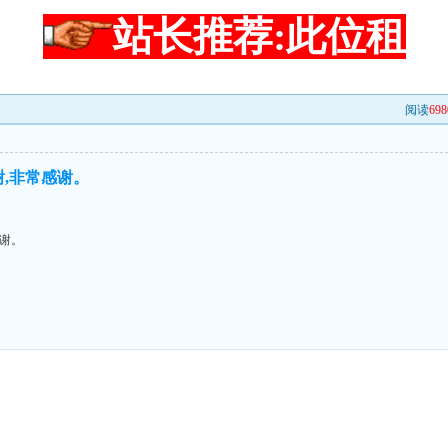
站长推荐:此位租
阅读
698
谢谢,非常感谢。
感谢。