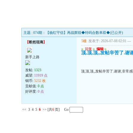
主题 : 074期：【杨红守信】再战辉煌◆特码合数单双◆(已公开)
5楼
发表于: 2026-07-08 02:01
---
【
断然琉璃
】
u
回复
u
编辑
u
顶,顶,顶,,发帖辛苦了.
新手上路
发帖:
1323
顶,顶,顶,,发帖辛苦了.谢谢,非常
威望:
11919 点
铜币:
5232 枚
贡献值:
0 点
好评度:
0 点
<<
3
4
5
6
>>
[共
6
页] Go