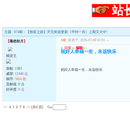
站
主题 : 074期：【致富之路】开完奖就更新《平特一肖》上期又大中!
6楼
发表于: 2026-07-08 02:01
---
【
蓦然秋月
】
u
回复
u
编辑
u
祝好人幸福一生，永远快乐
精灵王
发帖:
1583
祝好人幸福一生，永远快乐
威望:
12440 点
铜币:
5804 枚
贡献值:
0 点
好评度:
0 点
<<
4
5
6
7
8
>>
[共
8
页] Go