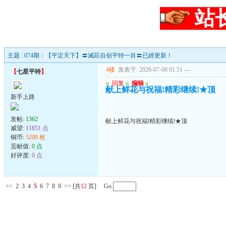
站
主题 : 074期：【平定天下】〓滅莊自创平特一肖〓已經更新！
4楼
发表于: 2026-07-08 01:51
---
【
七星平特
】
u
回复
u
编辑
u
献上鲜花与祝福!精彩继续!★顶
新手上路
发帖:
1362
献上鲜花与祝福!精彩继续!★顶
威望:
11851 点
铜币:
5200 枚
贡献值:
0 点
好评度:
0 点
<<
2
3
4
5
6
7
8
9
>>
[共
12
页] Go