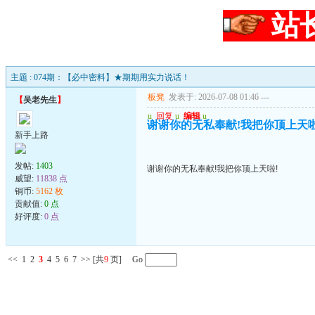
站
主题 : 074期：【必中密料】★期期用实力说话！
板凳
发表于: 2026-07-08 01:46
---
【
吴老先生
】
u
回复
u
编辑
u
谢谢你的无私奉献!我把你顶上天啦
新手上路
发帖:
1403
谢谢你的无私奉献!我把你顶上天啦!
威望:
11838 点
铜币:
5162 枚
贡献值:
0 点
好评度:
0 点
<<
1
2
3
4
5
6
7
>>
[共
9
页] Go