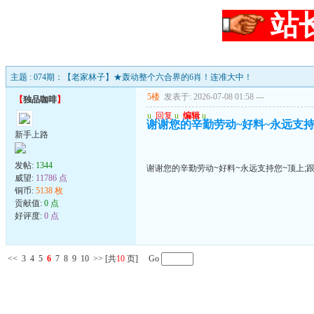
站
主题 : 074期：【老家林子】★轰动整个六合界的6肖！连准大中！
5楼
发表于: 2026-07-08 01:58
---
【
独品咖啡
】
u
回复
u
编辑
u
谢谢您的辛勤劳动~好料~永远支持
新手上路
发帖:
1344
谢谢您的辛勤劳动~好料~永远支持您~顶上;
威望:
11786 点
铜币:
5138 枚
贡献值:
0 点
好评度:
0 点
<<
3
4
5
6
7
8
9
10
>>
[共
10
页] Go