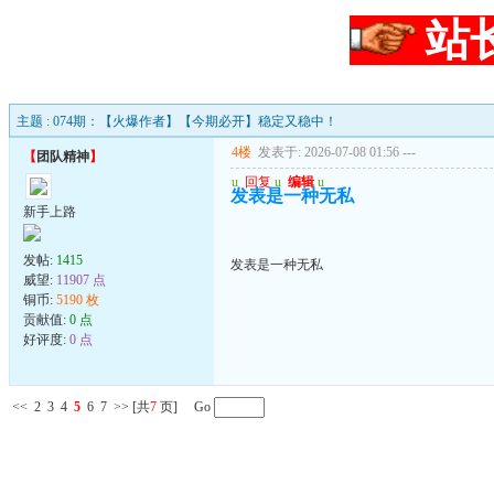
站
主题 : 074期：【火爆作者】【今期必开】稳定又稳中！
4楼
发表于: 2026-07-08 01:56
---
【
团队精神
】
u
回复
u
编辑
u
发表是一种无私
新手上路
发帖:
1415
发表是一种无私
威望:
11907 点
铜币:
5190 枚
贡献值:
0 点
好评度:
0 点
<<
2
3
4
5
6
7
>>
[共
7
页] Go