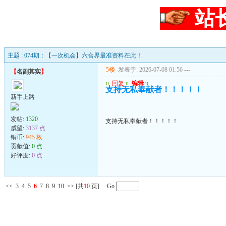
站
主题 : 074期：【一次机会】六合界最准资料在此！
5楼
发表于: 2026-07-08 01:56
---
【
名副其实
】
u
回复
u
编辑
u
支持无私奉献者！！！！！
新手上路
发帖:
1320
支持无私奉献者！！！！！
威望:
3137 点
铜币:
945 枚
贡献值:
0 点
好评度:
0 点
<<
3
4
5
6
7
8
9
10
>>
[共
10
页] Go