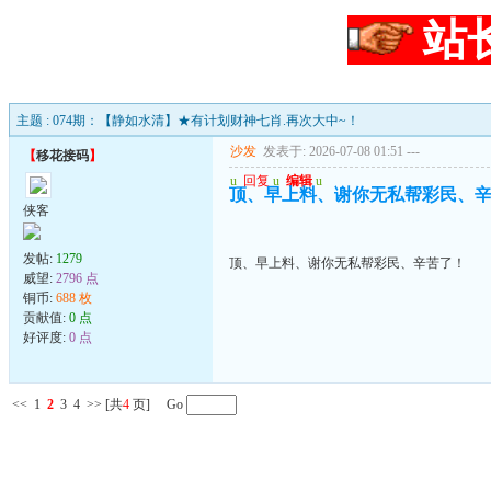
站
主题 : 074期：【静如水清】★有计划财神七肖.再次大中~！
沙发
发表于: 2026-07-08 01:51
---
【
移花接码
】
u
回复
u
编辑
u
顶、早上料、谢你无私帮彩民、
侠客
发帖:
1279
顶、早上料、谢你无私帮彩民、辛苦了！
威望:
2796 点
铜币:
688 枚
贡献值:
0 点
好评度:
0 点
<<
1
2
3
4
>>
[共
4
页] Go