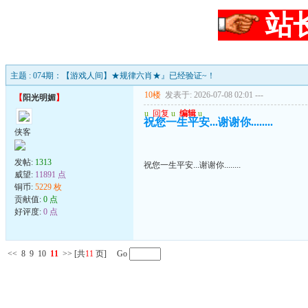
站
主题 : 074期：【游戏人间】★规律六肖★』已经验证~！
10楼
发表于: 2026-07-08 02:01
---
【
阳光明媚
】
u
回复
u
编辑
u
祝您一生平安...谢谢你........
侠客
发帖:
1313
祝您一生平安...谢谢你........
威望:
11891 点
铜币:
5229 枚
贡献值:
0 点
好评度:
0 点
<<
8
9
10
11
>>
[共
11
页] Go