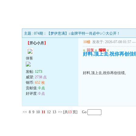
主题 : 074期：【梦伊意满】≤金牌平特一肖必中≥◇大公开！
10楼
发表于: 2026-07-08 01:57
---
【
开心小月
】
u
回复
u
编辑
u
好料,顶上去,祝你再创佳绩
侠客
发帖:
1273
好料,顶上去,祝你再创佳绩,
威望:
2738 点
铜币:
652 枚
贡献值:
0 点
好评度:
0 点
<<
8
9
10
11
12
13
>>
[共
13
页] Go