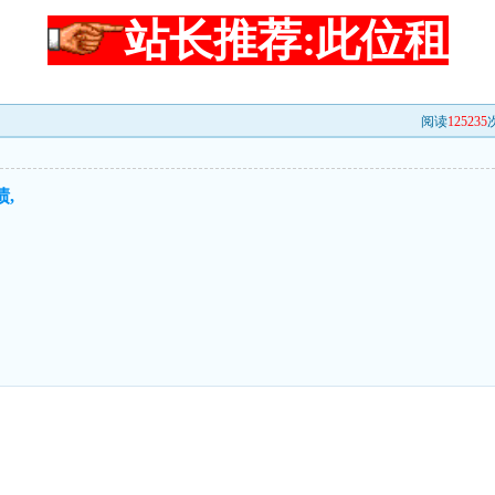
站长推荐:此位租
阅读
125235
次
,