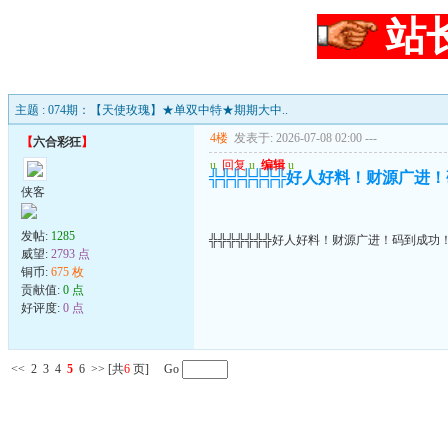
站
主题 : 074期：【天使玫瑰】★单双中特★期期大中..
4楼
发表于: 2026-07-08 02:00
---
【
六合彩狂
】
u
回复
u
编辑
u
╬╬╬╬╬╬╬好人好料！财源广进
侠客
发帖:
1285
╬╬╬╬╬╬╬好人好料！财源广进！码到成功
威望:
2793 点
铜币:
675 枚
贡献值:
0 点
好评度:
0 点
<<
2
3
4
5
6
>>
[共
6
页] Go