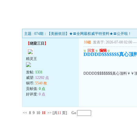
主题 : 074期：【美丽依旧】★〓全网最权威平特资料★〓公开啦！
10楼
发表于: 2026-07-08 02:00
---
【
绕梁三日
】
u
回复
u
编辑
u
DDDDD$$$$$$$真
精灵王
发帖:
1331
DDDDD$$$$$$$真心顶料￥
威望:
12292 点
铜币:
5540 枚
贡献值:
0 点
好评度:
0 点
<<
8
9
10
11
>>
[共
11
页] Go