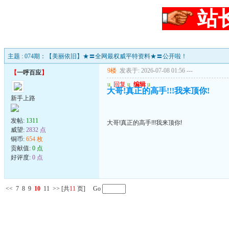
站
主题 : 074期：【美丽依旧】★〓全网最权威平特资料★〓公开啦！
9楼
发表于: 2026-07-08 01:56
---
【
一呼百应
】
u
回复
u
编辑
u
大哥!真正的高手!!!我来顶你!
新手上路
发帖:
1311
大哥!真正的高手!!!我来顶你!
威望:
2832 点
铜币:
654 枚
贡献值:
0 点
好评度:
0 点
<<
7
8
9
10
11
>>
[共
11
页] Go