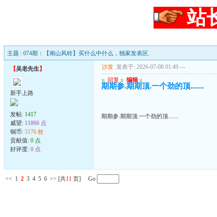
站
主题 : 074期：【南山风铃】买什么中什么，独家发表区.
沙发
发表于: 2026-07-08 01:49
---
【
吴老先生
】
u
回复
u
编辑
u
期期参.期期顶.一个劲的顶.......
新手上路
发帖:
1417
期期参.期期顶.一个劲的顶.......
威望:
11866 点
铜币:
5176 枚
贡献值:
0 点
好评度:
0 点
<<
1
2
3
4
5
6
>>
[共
11
页] Go