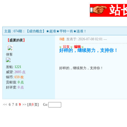
站
主题 : 074期：【成功概念】★超准★平特一肖★连准！
8楼
发表于: 2026-07-08 02:01
---
【
盛夏的夜
】
u
回复
u
编辑
u
好样的，继续努力，支持你！
侠客
发帖:
1221
好样的，继续努力，支持你！
威望:
2695 点
铜币:
659 枚
贡献值:
0 点
好评度:
0 点
<<
6
7
8
9
>>
[共
9
页] Go