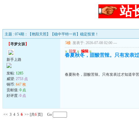
站
主题 : 074期：【艳阳天照】【稳中平特一肖】稳定投资！
5楼
发表于: 2026-07-08 02:00
---
【
寻梦女孩
】
u
回复
u
编辑
u
春夏秋冬，甜酸苦辣。只有发表
新手上路
发帖:
1285
春夏秋冬，甜酸苦辣。只有发表过才知道辛
威望:
2753 点
铜币:
647 枚
贡献值:
0 点
好评度:
0 点
<<
3
4
5
6
>>
[共
6
页] Go