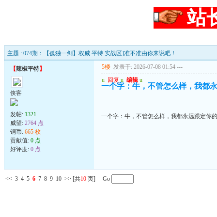
站
主题 : 074期：【孤独一剑】权威.平特.实战区]准不准由你来说吧！
5楼
发表于: 2026-07-08 01:54
---
【
辣椒平特
】
u
回复
u
编辑
u
一个字：牛，不管怎么样，我都
侠客
发帖:
1321
一个字：牛，不管怎么样，我都永远跟定你
威望:
2764 点
铜币:
665 枚
贡献值:
0 点
好评度:
0 点
<<
3
4
5
6
7
8
9
10
>>
[共
10
页] Go