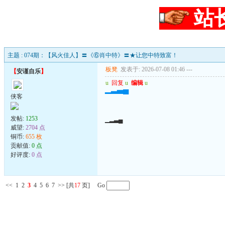
站
主题 : 074期：【风火佳人】〓《⑥肖中特》〓★让您中特致富！
板凳
发表于: 2026-07-08 01:46
---
【
安谨自乐
】
u
回复
u
编辑
u
▁▂▃▄
侠客
发帖:
1253
▁▂▃▄
威望:
2704 点
铜币:
655 枚
贡献值:
0 点
好评度:
0 点
<<
1
2
3
4
5
6
7
>>
[共
17
页] Go