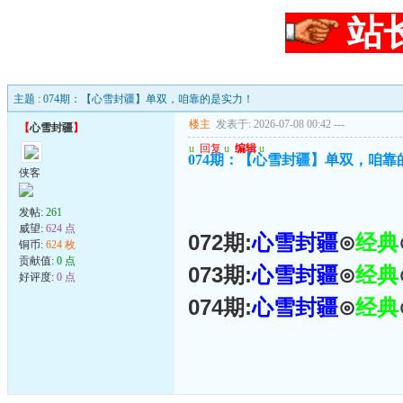
站
主题 : 074期：【心雪封疆】单双，咱靠的是实力！
楼主
发表于: 2026-07-08 00:42
---
【
心雪封疆
】
u
回复
u
编辑
u
074期：【心雪封疆】单双，咱靠
侠客
发帖:
261
威望:
624 点
072期:
心雪封疆
⊙
经典
铜币:
624 枚
贡献值:
0 点
073期:
心雪封疆
⊙
经典
好评度:
0 点
074期:
心雪封疆
⊙
经典