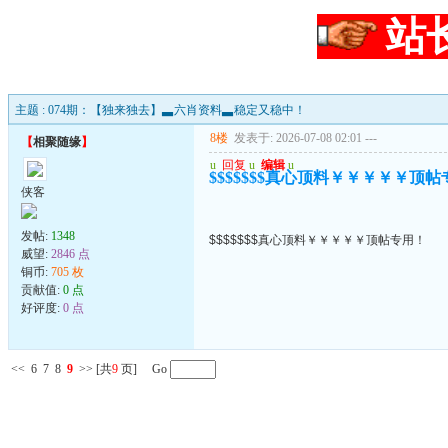
站
主题 : 074期：【独来独去】▃六肖资料▃稳定又稳中！
8楼
发表于: 2026-07-08 02:01
---
【
相聚随缘
】
u
回复
u
编辑
u
$$$$$$$真心顶料￥￥￥￥￥顶
侠客
发帖:
1348
$$$$$$$真心顶料￥￥￥￥￥顶帖专用！
威望:
2846 点
铜币:
705 枚
贡献值:
0 点
好评度:
0 点
<<
6
7
8
9
>>
[共
9
页] Go