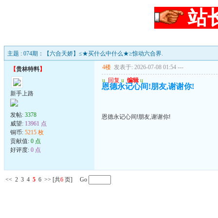
站
主题 : 074期：【六合天娇】≤★买什么中什么★≥惊动六合界.
4楼
发表于: 2026-07-08 01:54
---
【
贵林特料
】
u
回复
u
编辑
u
恩德永记心间!朋友,谢谢你!
新手上路
发帖:
3378
恩德永记心间!朋友,谢谢你!
威望:
13961 点
铜币:
5215 枚
贡献值:
0 点
好评度:
0 点
<<
2
3
4
5
6
>>
[共
6
页] Go