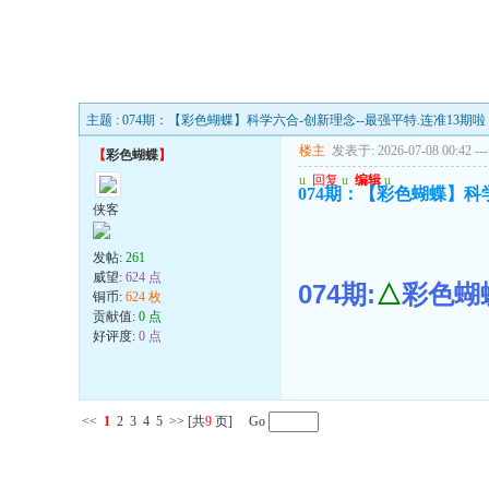
主题 : 074期：【彩色蝴蝶】科学六合-创新理念--最强平特.连准13期啦
楼主
发表于: 2026-07-08 00:42
---
【
彩色蝴蝶
】
u
回复
u
编辑
u
074期：【彩色蝴蝶】科
侠客
发帖:
261
威望:
624 点
074期:
△
彩色蝴
铜币:
624 枚
贡献值:
0 点
好评度:
0 点
<<
1
2
3
4
5
>>
[共
9
页] Go