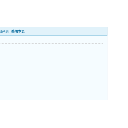
回列表
|
关闭本页