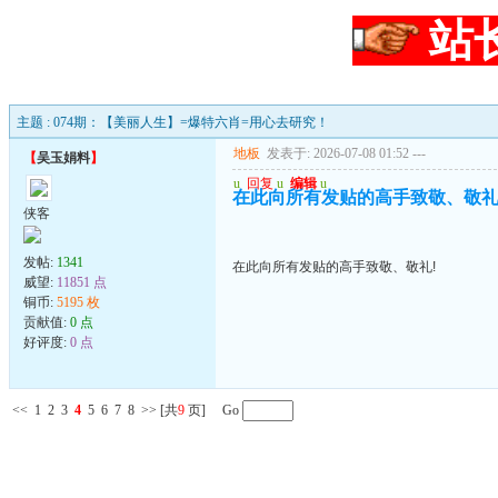
站
主题 : 074期：【美丽人生】=爆特六肖=用心去研究！
地板
发表于: 2026-07-08 01:52
---
【
吴玉娟料
】
u
回复
u
编辑
u
在此向所有发贴的高手致敬、敬礼
侠客
发帖:
1341
在此向所有发贴的高手致敬、敬礼!
威望:
11851 点
铜币:
5195 枚
贡献值:
0 点
好评度:
0 点
<<
1
2
3
4
5
6
7
8
>>
[共
9
页] Go