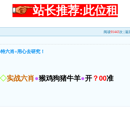
站长推荐:此位租
阅读
91443
次 |
返
爆特六肖=用心去研究！
◇
实战六肖
●
猴鸡狗猪牛羊
●
开
？00
准