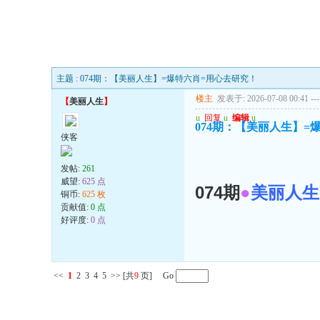
主题 : 074期：【美丽人生】=爆特六肖=用心去研究！
楼主
发表于: 2026-07-08 00:41
---
【
美丽人生
】
u
回复
u
编辑
u
074期：【美丽人生】=
侠客
发帖:
261
威望:
625 点
074期
●
美丽人生
铜币:
625 枚
贡献值:
0 点
好评度:
0 点
<<
1
2
3
4
5
>>
[共
9
页] Go