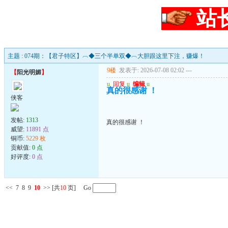
站
主题 : 074期：【君子特区】︹◆三个半单双◆︹大胆跟这里下注，赚爆！
9楼
发表于: 2026-07-08 02:02
---
【
阳光明媚
】
u
回复
u
编辑
u
真的很感谢 ！
侠客
发帖:
1313
真的很感谢 ！
威望:
11891 点
铜币:
5229 枚
贡献值:
0 点
好评度:
0 点
<<
7
8
9
10
>>
[共
10
页] Go