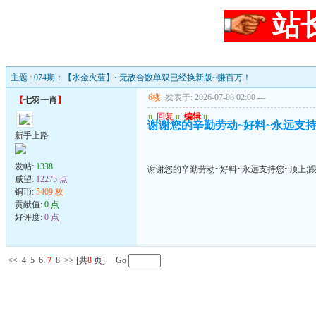
站
主题 : 074期：【水金火蓝】~无敌合数单双已经换新版~赚百万！
6楼
发表于: 2026-07-08 02:00
---
【
七羽一肖
】
u
回复
u
编辑
u
谢谢您的辛勤劳动~好料~永远支持
新手上路
发帖:
1338
谢谢您的辛勤劳动~好料~永远支持您~顶上;
威望:
12275 点
铜币:
5409 枚
贡献值:
0 点
好评度:
0 点
<<
4
5
6
7
8
>>
[共
8
页] Go