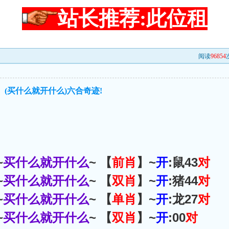
站长推荐:此位租
阅读
96854
〉(买什么就开什么)六合奇迹!
~
买什么就开什么
~ 【
前肖
】~
开
:鼠43
对
~
买什么就开什么
~ 【
双肖
】~
开
:猪44
对
~
买什么就开什么
~ 【
单肖
】~
开
:龙27
对
~
买什么就开什么
~ 【
双肖
】~
开
:00
对