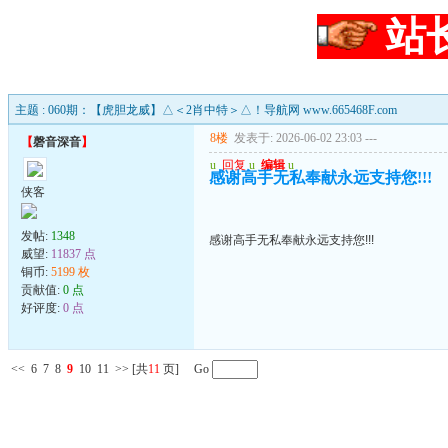
站
主题 : 060期：【虎胆龙威】△＜2肖中特＞△！导航网 www.665468F.com
8楼
发表于: 2026-06-02 23:03
---
【
磬音深音
】
u
回复
u
编辑
u
感谢高手无私奉献永远支持您!!!
侠客
发帖:
1348
感谢高手无私奉献永远支持您!!!
威望:
11837 点
铜币:
5199 枚
贡献值:
0 点
好评度:
0 点
<<
6
7
8
9
10
11
>>
[共
11
页] Go