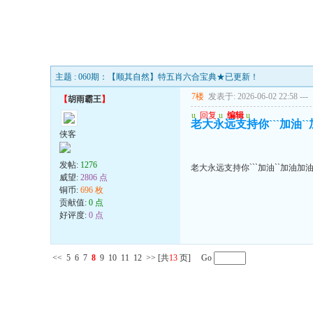
主题 : 060期：【顺其自然】特五肖六合宝典★已更新！
7楼
发表于: 2026-06-02 22:58
---
【
胡雨霸王
】
u
回复
u
编辑
u
老大永远支持你```加油
侠客
发帖:
1276
老大永远支持你```加油``加油加
威望:
2806 点
铜币:
696 枚
贡献值:
0 点
好评度:
0 点
<<
5
6
7
8
9
10
11
12
>>
[共
13
页] Go