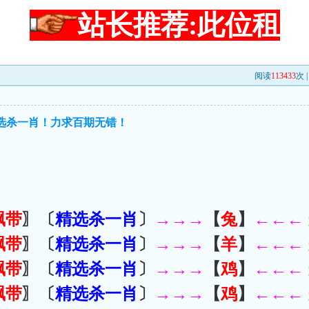
站长推荐:此位租
阅读
113433
次 
精选杀一肖！力求百期无错！
飘带
〗〔
精选杀一肖
〕
→→→
【
兔
】
←←←
飘带
〗〔
精选杀一肖
〕
→→→
【
羊
】
←←←
飘带
〗〔
精选杀一肖
〕
→→→
【
鸡
】
←←←
飘带
〗〔
精选杀一肖
〕
→→→
【
鸡
】
←←←