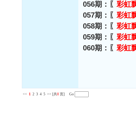
056期：〖
彩虹
057期：〖
彩虹
058期：〖
彩虹
059期：〖
彩虹
060期：〖
彩虹
<<
1
2
3
4
5
>>
[共
8
页] Go