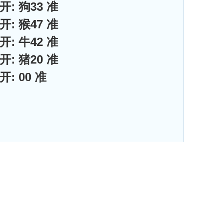
开: 狗33 准
开: 猴47 准
开: 牛42 准
开: 猪20 准
开: 00 准