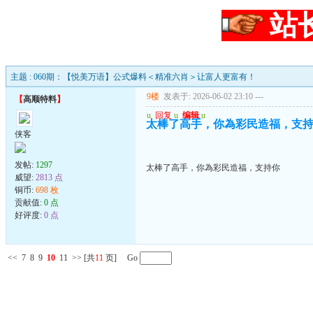
站
主题 : 060期：【悦美万语】公式爆料＜精准六肖＞让富人更富有！
9楼
发表于: 2026-06-02 23:10
---
【
高顺特料
】
u
回复
u
编辑
u
太棒了高手，你為彩民造福，支
侠客
发帖:
1297
太棒了高手，你為彩民造福，支持你
威望:
2813 点
铜币:
698 枚
贡献值:
0 点
好评度:
0 点
<<
7
8
9
10
11
>>
[共
11
页] Go